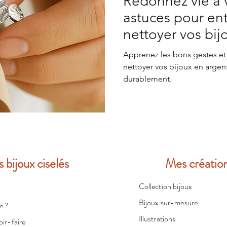
Redonnez vie à v
astuces pour ent
nettoyer vos bij
Apprenez les bons gestes et
nettoyer vos bijoux en argent
durablement.
s bijoux ciselés
Mes créatio
Collection bijoux
Bijoux sur-mesure
e ?
Illustrations
ir-faire