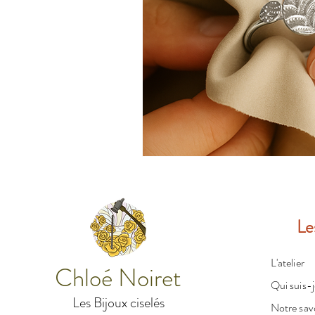
Le
L'atelier
Chloé Noiret
Qui suis-j
Les Bijoux ciselés
Notre savo