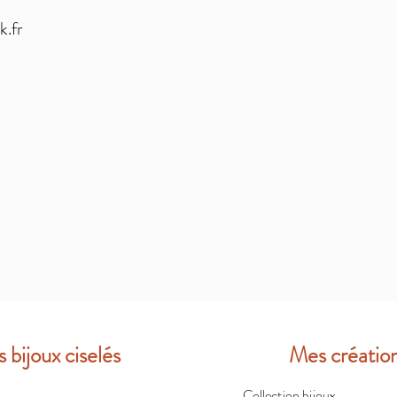
k.fr
s bijoux ciselés
Mes créatio
Collection bijoux