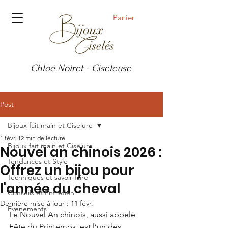
Panier
Chloé Noiret - Ciseleuse
Post
Bijoux fait main et Ciselure
1 févr.
12 min de lecture
Bijoux fait main et Ciselure
Nouvel an chinois 2026 :
Tendances et Style
Offrez un bijou pour
Techniques et savoir-faire
l'année du cheval
Conseils et Entretien
Dernière mise à jour :
11 févr.
Evenements
Le Nouvel An chinois, aussi appelé 
Fête du Printemps, est l’un des 