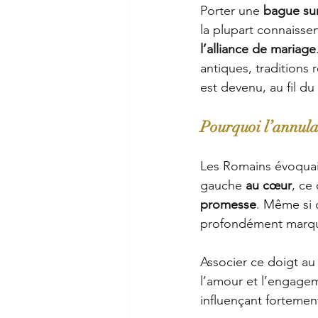
Porter une 
bague sur
la plupart connaissen
l’alliance de mariage
antiques, traditions 
est devenu, au fil d
Pourquoi l’annulai
Les Romains évoquai
gauche
 au cœur
, ce
promesse
. Même si 
profondément marqué 
Associer ce doigt au
l’amour et l’engageme
influençant fortement