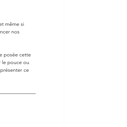
 et même si 
encer nos 
re posée cette 
ur le pouce ou 
eprésenter ce 