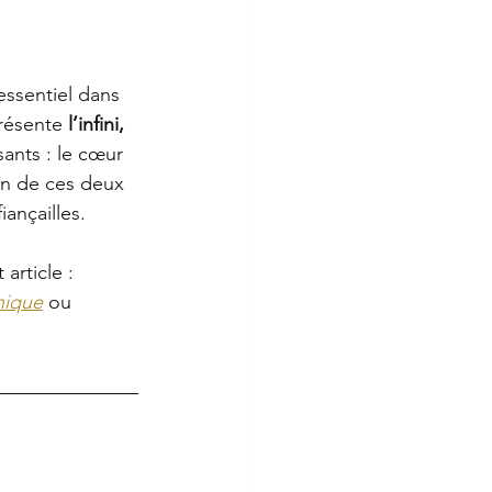
ssentiel dans 
résente 
l’infini, 
ants : le cœur 
ion de ces deux 
iançailles.
article : 
nique
ou 