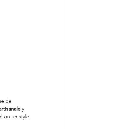
ue de 
artisanale
 y 
é ou un style.