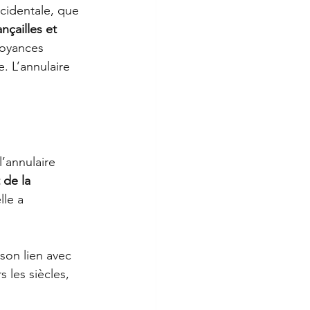
cidentale, que 
ançailles et 
royances 
. L’annulaire 
’annulaire 
 de la 
le a 
son lien avec 
 les siècles, 