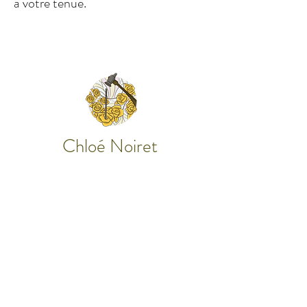
à votre tenue.
Chloé Noiret
Les Bijoux ciselés
Les bijoux ciselés
Mes créations
L'atelier
Collection bijoux
Qui suis-je ?
Bijoux sur-mesure