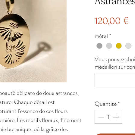
Astrance
P
120,00 €
métal
*
Vous pouvez choisi
médaillon sur co
 beauté délicate de deux astrances,
ature. Chaque détail est
Quantité
*
turant l'essence de ces fleurs
lumière. Les motifs floraux, finement
ie botanique, où la grâce des