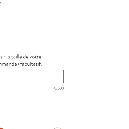
s
rix
r la taille de votre
mmande (facultatif)
0/500