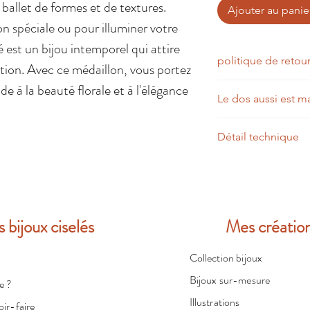
ballet de formes et de textures.
Ajouter au panie
n spéciale ou pour illuminer votre
é est un bijou intemporel qui attire
politique de retou
ration. Avec ce médaillon, vous portez
 à la beauté florale et à l'élégance
Les retours sont poss
Le dos aussi est ma
à condition que l’arti
dans son emballage d
La ciselure est une 
personnalisées). Les 
Détail technique
naissance à des motif
sauf en cas de produ
laisse naturellement 
part. Une fois l’artic
Personnalisez votre b
Ces marques ne sont 
l’échange ou au remb
Cette création est dis
d’un savoir-faire d’
toute demande, conta
argent massif, argent
l’authenticité et du 
laiton plaqué or. Ch
Chaque bijou raconte
s bijoux ciselés
Mes créatio
éclat, son niveau de 
matière.
fabrication. Le prix 
choisie. Je serai heur
Collection bijoux
plus adaptée à votre
Bijoux sur-mesure
Argent massif 925
e ?
pour son éclat nat
Illustrations
ir-faire
patiner légèremen