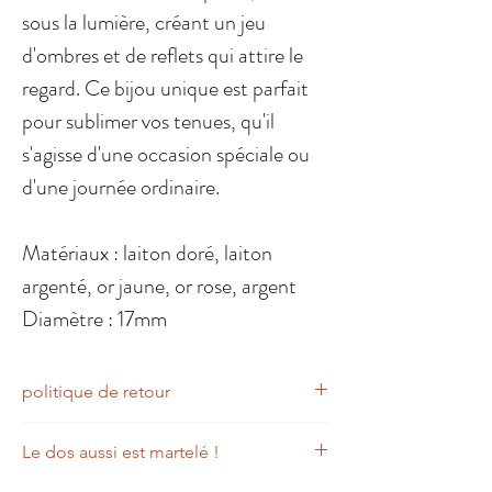
sous la lumière, créant un jeu
d'ombres et de reflets qui attire le
regard. Ce bijou unique est parfait
pour sublimer vos tenues, qu'il
s'agisse d'une occasion spéciale ou
d'une journée ordinaire.
Matériaux : laiton doré, laiton
argenté, or jaune, or rose, argent
Diamètre : 17mm
politique de retour
Les retours sont possibles sous 10 jours
Le dos aussi est martelé !
après réception, à condition que l’article
soit retourné en parfait état et dans son